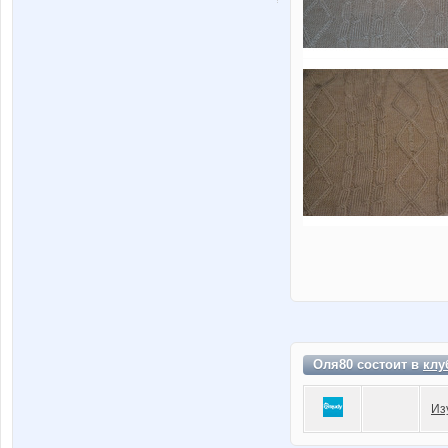
Оля80 состоит в
клу
Из