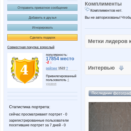
Комплименты
Отправить приватное сообщение
Комплиментов нет.
Вы не авторизованы! Чтоб
Добавить в друзья
Игнорировать
Сделать подарок
Метки лидеров
Совместная покупка: взрослый
популярность:
17854 место
-2 ↓
Интервью
рейтинг
1522
?
Привилегированный
пользователь
4
уровня
Последние
фотогра
Статистика портрета:
сейчас просматривают портрет - 0
зарегистрированные пользователи
посетившие портрет за 7 дней - 0